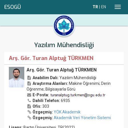
ESOGÜ
TR
|
EN
Toggl
navig
Yazılım Mühendisliği
Arş. Gör. Turan Alptuğ TÜRKMEN
Arş. Gör. Turan Alptuğ TÜRKMEN
Anabilim Dalı:
Yazılım Mühendisliği
Araştırma Alanları:
Makine Öğrenimi; Derin
Öğrenme; Bilgisayarla Görü
E-Posta:
Dahili Telefon:
6935
Ofis:
303
Özgeçmiş:
YÖK Akademik
Özgeçmiş:
Akademik Veri Yönetim Sistemi
Lisans:
Bartın Üniversitesi, TR(2022)