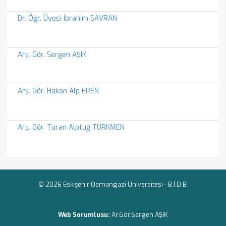
Dr. Öğr. Üyesi İbrahim SAVRAN
Arş. Gör. Sergen AŞIK
Arş. Gör. Hakan Alp EREN
Arş. Gör. Turan Alptuğ TÜRKMEN
© 2026 Eskişehir Osmangazi Üniversitesi -
B.İ.D.B.
Web Sorumlusu:
Ar.Gör.Sergen AŞIK