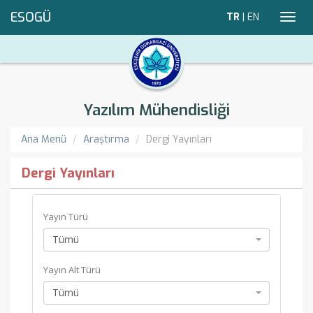
ESOGÜ
TR
|
EN
Toggl
navig
Yazılım Mühendisliği
Ana Menü
Araştırma
Dergi Yayınları
Dergi Yayınları