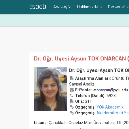
ESOGÜ
Anasayfa
Hakkımızda
Personel
Dr. Öğr. Üyesi Aysun TOK ONARCAN 
Dr. Öğr. Üyesi Aysun TOK 
Araştırma Alanları:
Örüntü Ta
Sayısal Analiz
E-Posta:
Telefon (Dahili):
6923
Ofis:
311
Özgeçmiş:
YÖK Akademik
Özgeçmiş:
Akademik Veri Yö
Lisans:
Çanakkale Onsekiz Mart Üniversitesi
, TR (2