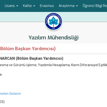
Lisans
Kalite
Erasmus
Araştırma
Öğrenci Bilgi R
Yazılım Mühendisliği
(Bölüm Başkan Yardımcısı)
ONARCAN (Bölüm Başkan Yardımcısı)
nıma ve Görüntü İşleme; Yazılımla Hesaplama; Kısmi Diferansiyel Eşitlik
netim Sistemi
003)