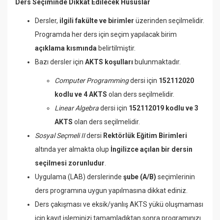
Ders Seçiminde Dikkat Edilecek Hususlar
Dersler,
ilgili fakülte ve birimler
üzerinden seçilmelidir.
Programda her ders için seçim yapılacak birim
açıklama kısmında
belirtilmiştir.
Bazı dersler için
AKTS koşulları
bulunmaktadır.
Computer Programming
dersi için
152112020
kodlu ve 4 AKTS
olan ders seçilmelidir.
Linear Algebra
dersi için
152112019 kodlu ve 3
AKTS
olan ders seçilmelidir.
Sosyal Seçmeli II
dersi
Rektörlük Eğitim Birimleri
altında yer almakta olup
İngilizce açılan bir dersin
seçilmesi zorunludur
.
Uygulama (LAB) derslerinde
şube (A/B)
seçimlerinin
ders programına uygun yapılmasına dikkat ediniz.
Ders çakışması ve eksik/yanlış AKTS yükü oluşmaması
için kayıt işleminizi tamamladıktan sonra programınızı