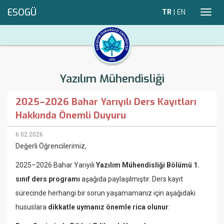
ESOGÜ
TR
|
EN
Toggl
navig
Yazılım Mühendisliği
2025–2026 Bahar Yarıyılı Ders Kayıtları
Hakkında Önemli Duyuru
6.02.2026
Değerli Öğrencilerimiz,
2025–2026 Bahar Yarıyılı
Yazılım Mühendisliği Bölümü 1.
sınıf ders programı
aşağıda paylaşılmıştır. Ders kayıt
sürecinde herhangi bir sorun yaşamamanız için aşağıdaki
hususlara
dikkatle uymanız önemle rica olunur
: